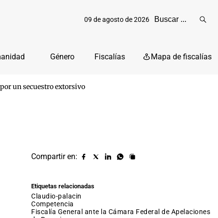
09 de agosto de 2026
Reali
busq
manidad
Género
Fiscalías
Mapa de fiscalías
o por un secuestro extorsivo
Compartir en:
Compartir
Compartir
Compartir
Compartir
Copiar
URL
en
en
en
en
facebook
X
Linkedin
Whatsapp
Etiquetas relacionadas
(twitter)
claudio-palacin
competencia
Fiscalía General ante la Cámara Federal de Apelaciones