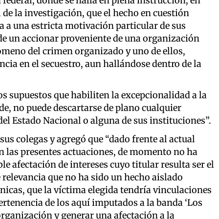
 federal, donde se halla en plena instrucción, en
 de la investigación, que el hecho en cuestión
 a una estricta motivación particular de sus
 de un accionar proveniente de una organización
nómeno del crimen organizado y uno de ellos,
ncia en el secuestro, aun hallándose dentro de la
s supuestos que habiliten la excepcionalidad a la
nde, no puede descartarse de plano cualquier
 del Estado Nacional o alguna de sus instituciones”.
sus colegas y agregó que “dado frente al actual
an las presentes actuaciones, de momento no ha
 afectación de intereses cuyo titular resulta ser el
e relevancia que no ha sido un hecho aislado
nicas, que la víctima elegida tendría vinculaciones
 pertenencia de los aquí imputados a la banda ‘Los
organización y generar una afectación a la