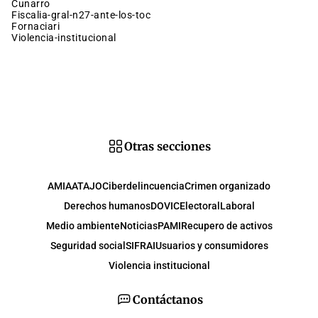
cunarro
fiscalia-gral-n27-ante-los-toc
fornaciari
violencia-institucional
Otras secciones
AMIA
ATAJO
Ciberdelincuencia
Crimen organizado
Derechos humanos
DOVIC
Electoral
Laboral
Medio ambiente
Noticias
PAMI
Recupero de activos
Seguridad social
SIFRAI
Usuarios y consumidores
Violencia institucional
Contáctanos