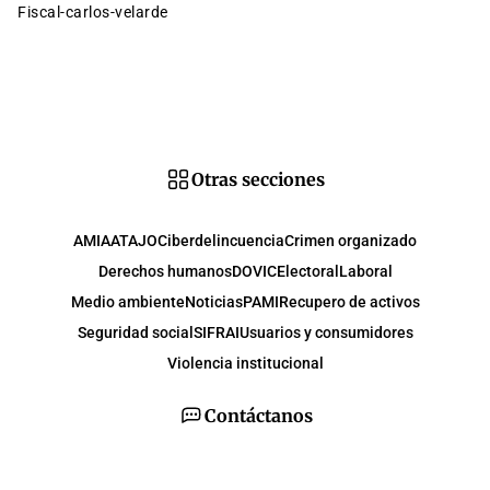
fiscal-carlos-velarde
Otras secciones
AMIA
ATAJO
Ciberdelincuencia
Crimen organizado
Derechos humanos
DOVIC
Electoral
Laboral
Medio ambiente
Noticias
PAMI
Recupero de activos
Seguridad social
SIFRAI
Usuarios y consumidores
Violencia institucional
Contáctanos