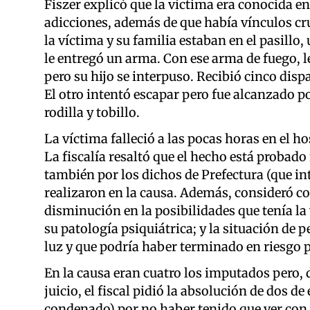
Fiszer explicó que la víctima era conocida en
adicciones, además de que había vínculos cru
la víctima y su familia estaban en el pasillo
le entregó un arma. Con ese arma de fuego, 
pero su hijo se interpuso. Recibió cinco disp
El otro intentó escapar pero fue alcanzado por
rodilla y tobillo.
La víctima falleció a las pocas horas en el 
La fiscalía resaltó que el hecho está probado
también por los dichos de Prefectura (que int
realizaron en la causa. Además, consideró co
disminución en la posibilidades que tenía la
su patología psiquiátrica; y la situación de 
luz y que podría haber terminado en riesgo 
En la causa eran cuatro los imputados pero, d
juicio, el fiscal pidió la absolución de dos d
condenado) por no haber tenido que ver con el