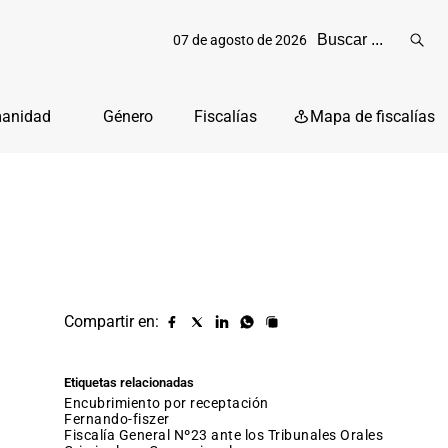
07 de agosto de 2026
Reali
busq
manidad
Género
Fiscalías
Mapa de fiscalías
Compartir en:
Compartir
Compartir
Compartir
Compartir
Copiar
URL
en
en
en
en
facebook
X
Linkedin
Whatsapp
Etiquetas relacionadas
(twitter)
encubrimiento por receptación
fernando-fiszer
Fiscalía General Nº23 ante los Tribunales Orales