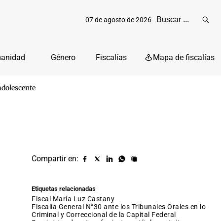
07 de agosto de 2026
Reali
busq
manidad
Género
Fiscalías
Mapa de fiscalías
adolescente
Compartir en:
Compartir
Compartir
Compartir
Compartir
Copiar
URL
en
en
en
en
facebook
X
Linkedin
Whatsapp
Etiquetas relacionadas
(twitter)
fiscal María Luz Castany
Fiscalía General N°30 ante los Tribunales Orales en lo
Criminal y Correccional de la Capital Federal