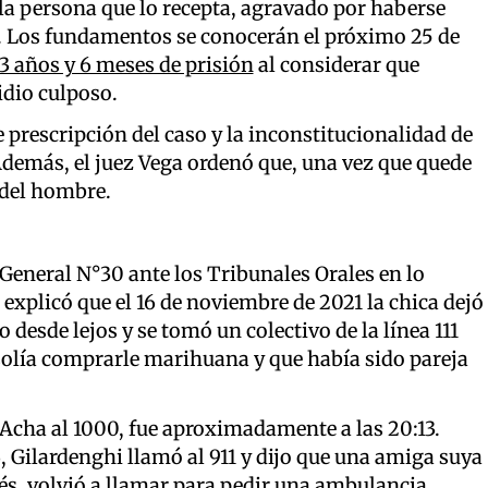
 la persona que lo recepta, agravado por haberse
. Los fundamentos se conocerán el próximo 25 de
 3 años y 6 meses de prisión
al considerar que
idio culposo.
e prescripción del caso y la inconstitucionalidad de
 Además, el juez Vega ordenó que, una vez que quede
 del hombre.
a General N°30 ante los Tribunales Orales en lo
 explicó que el 16 de noviembre de 2021 la chica dejó
 desde lejos y se tomó un colectivo de la línea 111
e solía comprarle marihuana y que había sido pareja
 Acha al 1000, fue aproximadamente a las 20:13.
 Gilardenghi llamó al 911 y dijo que una amiga suya
s, volvió a llamar para pedir una ambulancia.