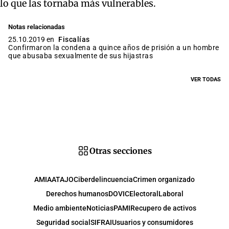
lo que las tornaba más vulnerables.
Notas relacionadas
25.10.2019 en
Fiscalías
Confirmaron la condena a quince años de prisión a un hombre
que abusaba sexualmente de sus hijastras
VER TODAS
Otras secciones
AMIA
ATAJO
Ciberdelincuencia
Crimen organizado
Derechos humanos
DOVIC
Electoral
Laboral
Medio ambiente
Noticias
PAMI
Recupero de activos
Seguridad social
SIFRAI
Usuarios y consumidores