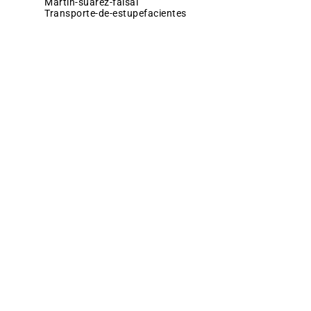
martin-suarez-faisal
transporte-de-estupefacientes