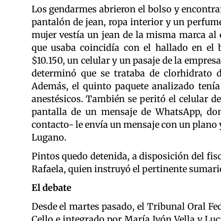
Los gendarmes abrieron el bolso y encontrar
pantalón de jean, ropa interior y un perfum
mujer vestía un jean de la misma marca al 
que usaba coincidía con el hallado en el b
$10.150, un celular y un pasaje de la empres
determinó que se trataba de clorhidrato 
Además, el quinto paquete analizado tenía
anestésicos. También se peritó el celular d
pantalla de un mensaje de WhatsApp, d
contacto- le envía un mensaje con un plano y
Lugano.
Pintos quedo detenida, a disposición del fis
Rafaela, quien instruyó el pertinente sumari
El debate
Desde el martes pasado, el Tribunal Oral Fe
Cello e integrado por María Ivón Vella y Lu