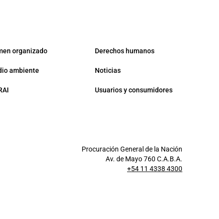
men organizado
Derechos humanos
io ambiente
Noticias
RAI
Usuarios y consumidores
Procuración General de la Nación
Av. de Mayo 760 C.A.B.A.
+54 11 4338 4300