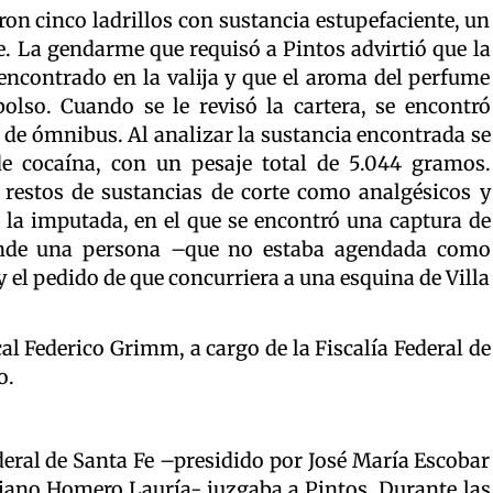
on cinco ladrillos con sustancia estupefaciente, un
e. La gendarme que requisó a Pintos advirtió que la
encontrado en la valija y que el aroma del perfume
olso. Cuando se le revisó la cartera, se encontró
a de ómnibus. Al analizar la sustancia encontrada se
de cocaína, con un pesaje total de 5.044 gramos.
 restos de sustancias de corte como analgésicos y
e la imputada, en el que se encontró una captura de
onde una persona –que no estaba agendada como
 el pedido de que concurriera a una esquina de Villa
cal Federico Grimm, a cargo de la Fiscalía Federal de
o.
deral de Santa Fe –presidido por José María Escobar
ciano Homero Lauría- juzgaba a Pintos. Durante las