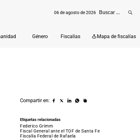
06 de agosto de 2026
Reali
busq
manidad
Género
Fiscalías
Mapa de fiscalías
Compartir en:
Compartir
Compartir
Compartir
Compartir
Copiar
URL
en
en
en
en
facebook
X
Linkedin
Whatsapp
Etiquetas relacionadas
(twitter)
Federico Grimm
Fiscal General ante el TOF de Santa Fe
Fiscalía Federal de Rafaela