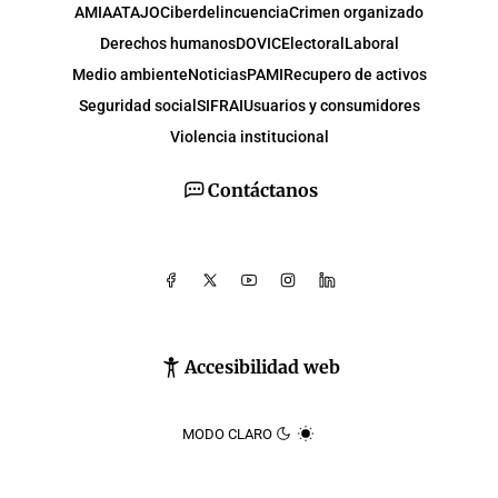
AMIA
ATAJO
Ciberdelincuencia
Crimen organizado
Derechos humanos
DOVIC
Electoral
Laboral
Medio ambiente
Noticias
PAMI
Recupero de activos
Seguridad social
SIFRAI
Usuarios y consumidores
Violencia institucional
Contáctanos
Accesibilidad web
MODO CLARO