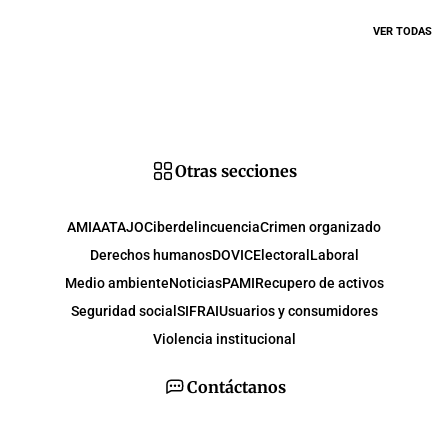
VER TODAS
Otras secciones
AMIA
ATAJO
Ciberdelincuencia
Crimen organizado
Derechos humanos
DOVIC
Electoral
Laboral
Medio ambiente
Noticias
PAMI
Recupero de activos
Seguridad social
SIFRAI
Usuarios y consumidores
Violencia institucional
Contáctanos