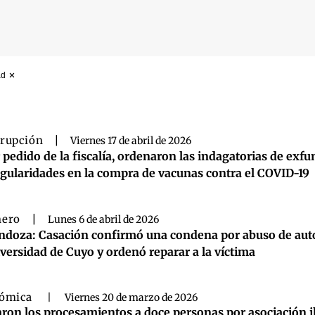
ad
 búsqueda
rupción
|
Viernes 17 de abril de 2026
 pedido de la fiscalía, ordenaron las indagatorias de exf
egularidades en la compra de vacunas contra el COVID-19
nero
|
Lunes 6 de abril de 2026
doza: Casación confirmó una condena por abuso de autor
versidad de Cuyo y ordenó reparar a la víctima
nómica
|
Viernes 20 de marzo de 2026
on los procesamientos a doce personas por asociación il