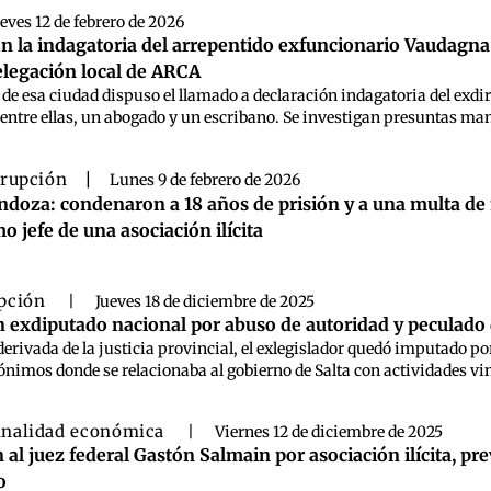
eves 12 de febrero de 2026
n la indagatoria del arrepentido exfuncionario Vaudagna 
elegación local de ARCA
 de esa ciudad dispuso el llamado a declaración indagatoria del exdir
entre ellas, un abogado y un escribano. Se investigan presuntas man
rupción
|
Lunes 9 de febrero de 2026
doza: condenaron a 18 años de prisión y a una multa de 
o jefe de una asociación ilícita
pción
|
Jueves 18 de diciembre de 2025
n exdiputado nacional por abuso de autoridad y peculado 
derivada de la justicia provincial, el exlegislador quedó imputado p
nimos donde se relacionaba al gobierno de Salta con actividades vincu
inalidad económica
|
Viernes 12 de diciembre de 2025
 al juez federal Gastón Salmain por asociación ilícita, p
o