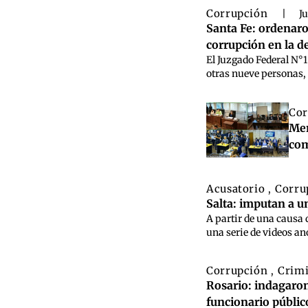
Corrupción
|
Ju
Santa Fe: ordenaro
corrupción en la d
El Juzgado Federal N°1
otras nueve personas, 
Cor
Men
com
Acusatorio
Corru
,
Salta: imputan a u
A partir de una causa 
una serie de videos anó
Corrupción
Crim
,
Rosario: indagaron
funcionario públic