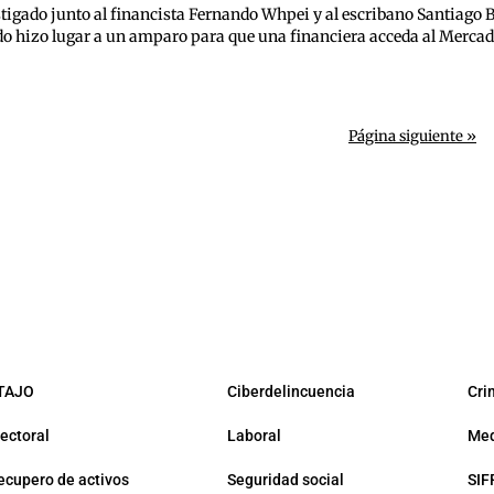
stigado junto al financista Fernando Whpei y al escribano Santiago
o hizo lugar a un amparo para que una financiera acceda al Mercado
Página siguiente »
TAJO
Ciberdelincuencia
Cri
lectoral
Laboral
Med
ecupero de activos
Seguridad social
SIF