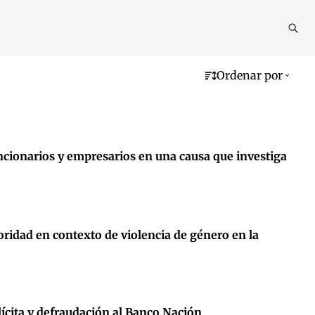
Reali
busq
Ordenar por
uncionarios y empresarios en una causa que investiga
idad en contexto de violencia de género en la
ícita y defraudación al Banco Nación