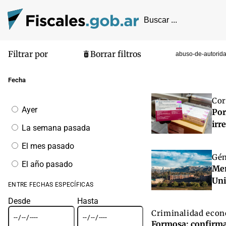
Filtrar por
Borrar filtros
abuso-de-autorid
Pantalla de
Fecha
Cor
Filtrar
Ayer
Por
por
fecha
irr
La semana pasada
El mes pasado
Gé
El año pasado
Men
Uni
ENTRE FECHAS ESPECÍFICAS
Desde
Hasta
Criminalidad eco
Formosa: confirmar