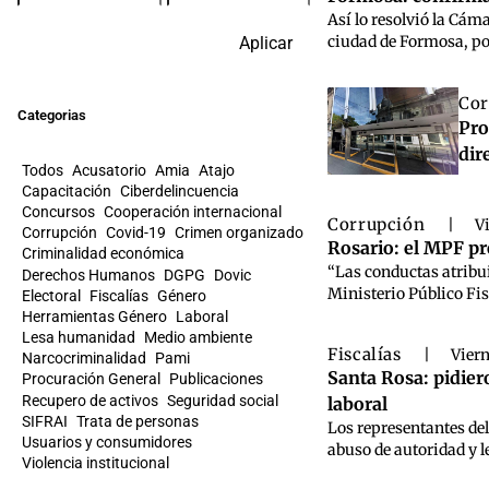
Así lo resolvió la Cám
ciudad de Formosa, po
Aplicar
Cor
Categorias
Pro
dir
Todos
Acusatorio
Amia
Atajo
Capacitación
Ciberdelincuencia
Concursos
Cooperación internacional
Corrupción
|
V
Corrupción
Covid-19
Crimen organizado
Rosario: el MPF pr
Criminalidad económica
“Las conductas atribui
Derechos Humanos
DGPG
Dovic
Ministerio Público Fis
Electoral
Fiscalías
Género
Herramientas Género
Laboral
Lesa humanidad
Medio ambiente
Fiscalías
|
Viern
Narcocriminalidad
Pami
Santa Rosa: pidiero
Procuración General
Publicaciones
Recupero de activos
Seguridad social
laboral
SIFRAI
Trata de personas
Los representantes del
Usuarios y consumidores
abuso de autoridad y le
Violencia institucional