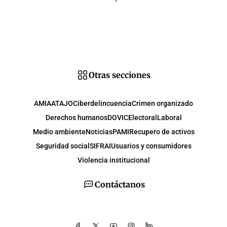
Otras secciones
AMIA
ATAJO
Ciberdelincuencia
Crimen organizado
Derechos humanos
DOVIC
Electoral
Laboral
Medio ambiente
Noticias
PAMI
Recupero de activos
Seguridad social
SIFRAI
Usuarios y consumidores
Violencia institucional
Contáctanos