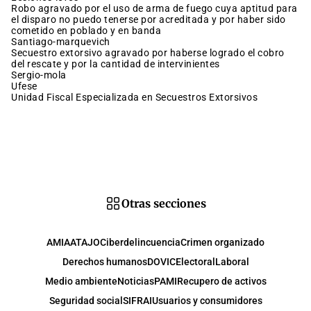
robo agravado por el uso de arma de fuego cuya aptitud para
el disparo no puedo tenerse por acreditada y por haber sido
cometido en poblado y en banda
santiago-marquevich
secuestro extorsivo agravado por haberse logrado el cobro
del rescate y por la cantidad de intervinientes
sergio-mola
Ufese
Unidad Fiscal Especializada en Secuestros Extorsivos
Otras secciones
AMIA
ATAJO
Ciberdelincuencia
Crimen organizado
Derechos humanos
DOVIC
Electoral
Laboral
Medio ambiente
Noticias
PAMI
Recupero de activos
Seguridad social
SIFRAI
Usuarios y consumidores