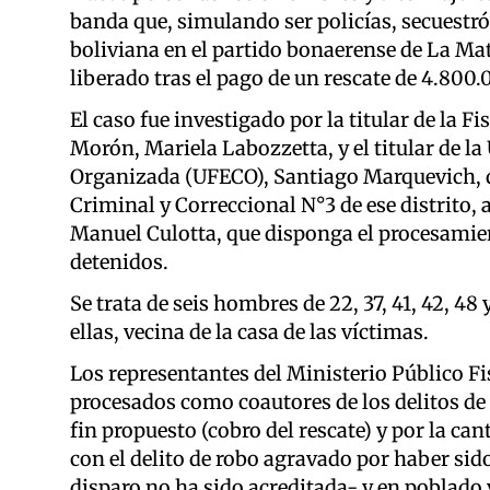
banda que, simulando ser policías, secuestr
boliviana en el partido bonaerense de La Ma
liberado tras el pago de un rescate de 4.800
El caso fue investigado por la titular de la F
Morón, Mariela Labozzetta, y el titular de l
Organizada (UFECO), Santiago Marquevich, qui
Criminal y Correccional N°3 de ese distrito,
Manuel Culotta, que disponga el procesamien
detenidos.
Se trata de seis hombres de 22, 37, 41, 42, 48
ellas, vecina de la casa de las víctimas.
Los representantes del Ministerio Público F
procesados como coautores de los delitos de
fin propuesto (cobro del rescate) y por la ca
con el delito de robo agravado por haber sid
disparo no ha sido acreditada- y en poblado 