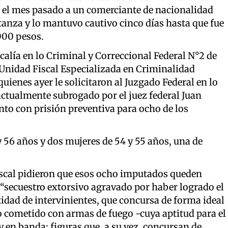
ó el mes pasado a un comerciante de nacionalidad
tanza y lo mantuvo cautivo cinco días hasta que fue
.000 pesos.
iscalía en lo Criminal y Correccional Federal N°2 de
a Unidad Fiscal Especializada en Criminalidad
enes ayer le solicitaron al Juzgado Federal en lo
 actualmente subrogado por el juez federal Juan
to con prisión preventiva para ocho de los
 y 56 años y dos mujeres de 54 y 55 años, una de
iscal pidieron que esos ocho imputados queden
 “secuestro extorsivo agravado por haber logrado el
ntidad de intervinientes, que concursa de forma ideal
o cometido con armas de fuego -cuya aptitud para el
y en banda; figuras que, a su vez, concursan de