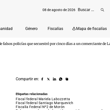
08 de agosto de 2026
Reali
busq
manidad
Género
Fiscalías
Mapa de fiscalías
 falsos policías que secuestró por cinco días a un comerciante de 
Compartir en:
Compartir
Compartir
Compartir
Compartir
Copiar
URL
en
en
en
en
facebook
X
Linkedin
Whatsapp
Etiquetas relacionadas
(twitter)
fiscal federal Mariela Labozzetta
fiscal federal Santiago Marquevich
Fiscalía Federal Nº2 de Morón