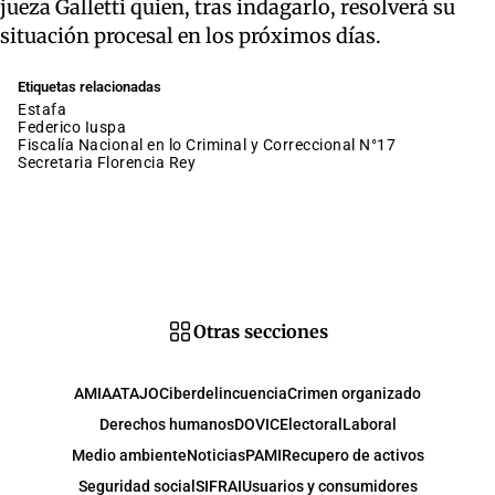
jueza Galletti quien, tras indagarlo, resolverá su
situación procesal en los próximos días.
Etiquetas relacionadas
estafa
Federico Iuspa
Fiscalía Nacional en lo Criminal y Correccional N°17
secretaria Florencia Rey
Otras secciones
AMIA
ATAJO
Ciberdelincuencia
Crimen organizado
Derechos humanos
DOVIC
Electoral
Laboral
Medio ambiente
Noticias
PAMI
Recupero de activos
Seguridad social
SIFRAI
Usuarios y consumidores