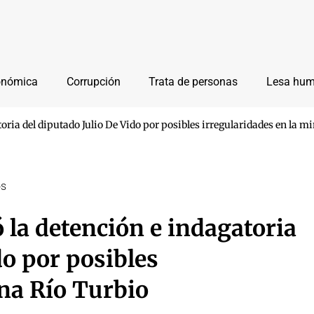
onómica
Corrupción
Trata de personas
Lesa hu
gatoria del diputado Julio De Vido por posibles irregularidades en la 
os
tó la detención e indagatoria
do por posibles
ina Río Turbio