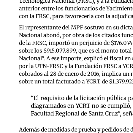
Tecnológica Nacional (FRSC), y a la Fundació
anterior entre los funcionarios de Yacimien
con la FRSC, para favorecerla con la adjudica
El representante del MPF sostuvo en su dicta
Nacional abonó, por obra de los citados fun
de la FRSC, importó un perjuicio de $176.074
sobre los $915.077.899, que es el monto tot
Nacional". A ese importe, explicó el fiscal e
por la UTN-FRSC y la Fundación FRSC a YCRT
cobrados al 28 de enero de 2016, implica un
sobre un total facturado a YCRT de $1.379.92
“El requisito de la licitación pública 
diagramados en YCRT no se cumplió, s
Facultad Regional de Santa Cruz", señal
Además de medidas de prueba y pedidos de det