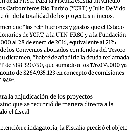
n de la FRSC. Para la Fiscalía existía un vínculo
tos Carboníferos Río Turbio (YCRT) y Julio De Vido
ción de la totalidad de los proyectos mineros.
men que “las retribuciones y gastos que el Estado
cionarios de YCRT, a la UTN-FRSC y a la Fundación
.000 al 28 de enero de 2016, equivalente al 21%
al de los Convenios abonados con fondos del Tesoro
n su dictamen, "habré de añadirle la deuda reclamada
 de $88.320.750, que sumado a los 176.074.000 ya
 monto de $264.935.123 en concepto de comisiones
3.949”.
para la adjudicación de los proyectos
ino que se recurrió de manera directa a la
ó el fiscal.
ención e indagatoria, la Fiscalía precisó el objeto