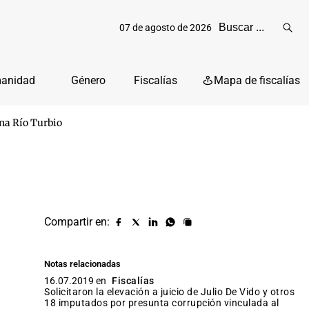
07 de agosto de 2026
Reali
busq
manidad
Género
Fiscalías
Mapa de fiscalías
mina Río Turbio
Compartir en:
Compartir
Compartir
Compartir
Compartir
Copiar
URL
en
en
en
en
facebook
X
Linkedin
Whatsapp
Notas relacionadas
(twitter)
16.07.2019 en
Fiscalías
Solicitaron la elevación a juicio de Julio De Vido y otros
18 imputados por presunta corrupción vinculada al