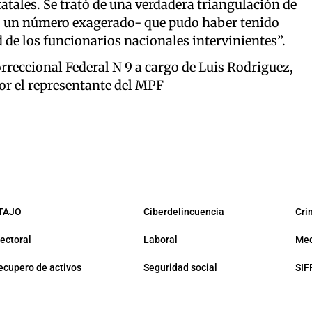
atales. Se trató de una verdadera triangulación de
o un número exagerado- que pudo haber tenido
 de los funcionarios nacionales intervinientes”.
rreccional Federal N 9 a cargo de Luis Rodriguez,
or el representante del MPF
TAJO
Ciberdelincuencia
Cri
lectoral
Laboral
Med
ecupero de activos
Seguridad social
SIF