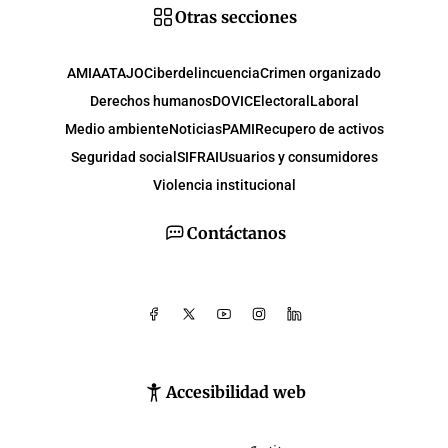
Otras secciones
AMIA
ATAJO
Ciberdelincuencia
Crimen organizado
Derechos humanos
DOVIC
Electoral
Laboral
Medio ambiente
Noticias
PAMI
Recupero de activos
Seguridad social
SIFRAI
Usuarios y consumidores
Violencia institucional
Contáctanos
Accesibilidad web