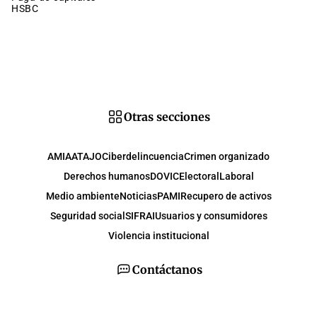
HSBC
Otras secciones
AMIA
ATAJO
Ciberdelincuencia
Crimen organizado
Derechos humanos
DOVIC
Electoral
Laboral
Medio ambiente
Noticias
PAMI
Recupero de activos
Seguridad social
SIFRAI
Usuarios y consumidores
Violencia institucional
Contáctanos