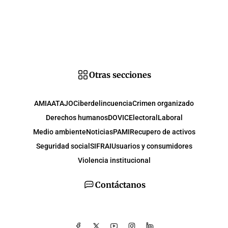
Otras secciones
AMIA
ATAJO
Ciberdelincuencia
Crimen organizado
Derechos humanos
DOVIC
Electoral
Laboral
Medio ambiente
Noticias
PAMI
Recupero de activos
Seguridad social
SIFRAI
Usuarios y consumidores
Violencia institucional
Contáctanos