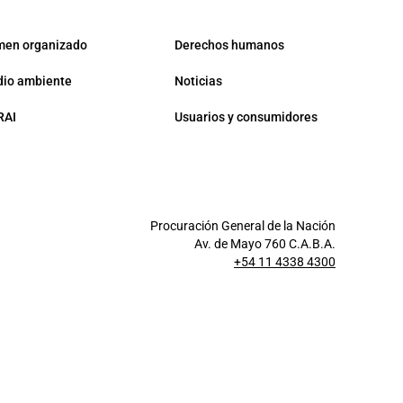
men organizado
Derechos humanos
io ambiente
Noticias
RAI
Usuarios y consumidores
Procuración General de la Nación
Av. de Mayo 760 C.A.B.A.
+54 11 4338 4300