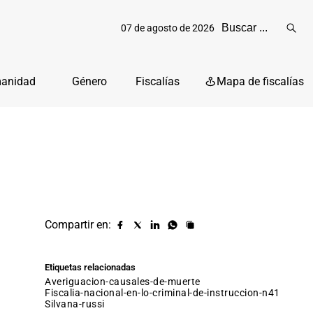
07 de agosto de 2026
Reali
busq
manidad
Género
Fiscalías
Mapa de fiscalías
Compartir en:
Compartir
Compartir
Compartir
Compartir
Copiar
URL
en
en
en
en
facebook
X
Linkedin
Whatsapp
Etiquetas relacionadas
(twitter)
averiguacion-causales-de-muerte
fiscalia-nacional-en-lo-criminal-de-instruccion-n41
silvana-russi