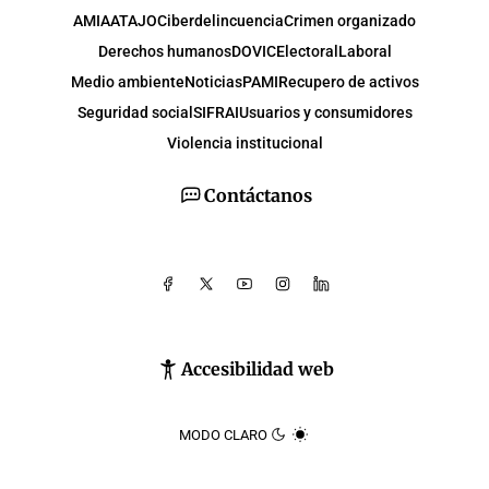
AMIA
ATAJO
Ciberdelincuencia
Crimen organizado
Derechos humanos
DOVIC
Electoral
Laboral
Medio ambiente
Noticias
PAMI
Recupero de activos
Seguridad social
SIFRAI
Usuarios y consumidores
Violencia institucional
Contáctanos
Accesibilidad web
MODO CLARO