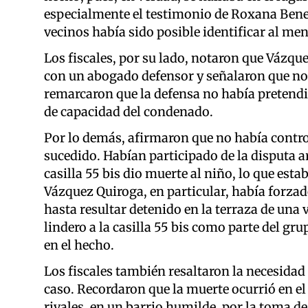
especialmente el testimonio de Roxana Benega
vecinos había sido posible identificar al men
Los fiscales, por su lado, notaron que Vázqu
con un abogado defensor y señalaron que no
remarcaron que la defensa no había pretendid
de capacidad del condenado.
Por lo demás, afirmaron que no había controv
sucedido. Habían participado de la disputa a
casilla 55 bis dio muerte al niño, lo que est
Vázquez Quiroga, en particular, había forzado 
hasta resultar detenido en la terraza de una
lindero a la casilla 55 bis como parte del g
en el hecho.
Los fiscales también resaltaron la necesidad
caso. Recordaron que la muerte ocurrió en e
rivales, en un barrio humilde, por la toma de 