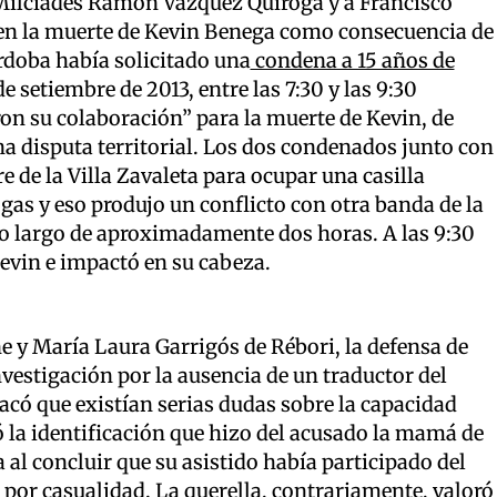
 Milcíades Ramón Vázquez Quiroga y a Francisco
en la muerte de Kevin Benega como consecuencia de
órdoba había solicitado una
condena a 15 años de
de setiembre de 2013, entre las 7:30 y las 9:30
 su colaboración” para la muerte de Kevin, de
na disputa territorial. Los dos condenados junto con
 de la Villa Zavaleta para ocupar una casilla
gas y eso produjo un conflicto con otra banda de la
lo largo de aproximadamente dos horas. A las 9:30
Kevin e impactó en su cabeza.
e y María Laura Garrigós de Rébori, la defensa de
nvestigación por la ausencia de un traductor del
acó que existían serias dudas sobre la capacidad
 la identificación que hizo del acusado la mamá de
a al concluir que su asistido había participado del
r por casualidad. La querella, contrariamente, valoró