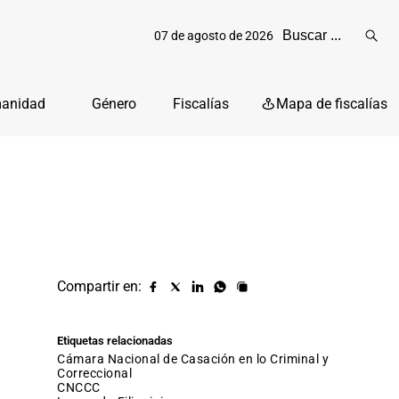
07 de agosto de 2026
Reali
busq
manidad
Género
Fiscalías
Mapa de fiscalías
Compartir en:
Compartir
Compartir
Compartir
Compartir
Copiar
URL
en
en
en
en
facebook
X
Linkedin
Whatsapp
Etiquetas relacionadas
(twitter)
Cámara Nacional de Casación en lo Criminal y
Correccional
CNCCC