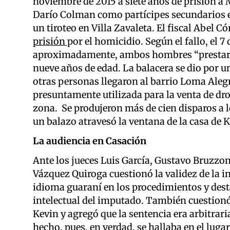
noviembre de 2015 a siete años de prisión a
Darío Colman como partícipes secundarios 
un tiroteo en Villa Zavaleta. El fiscal Abel C
prisión
por el homicidio. Según el fallo, el 7 
aproximadamente, ambos hombres “prestaron
nueve años de edad. La balacera se dio por u
otras personas llegaron al barrio Loma Alegre
presuntamente utilizada para la venta de dro
zona. Se produjeron más de cien disparos a 
un balazo atravesó la ventana de la casa de 
La audiencia en Casación
Ante los jueces Luis García, Gustavo Bruzzon
Vázquez Quiroga cuestionó la validez de la i
idioma guaraní en los procedimientos y dest
intelectual del imputado. También cuestionó
Kevin y agregó que la sentencia era arbitrari
hecho, pues, en verdad, se hallaba en el luga