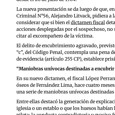
La nueva presentación se da luego de que, en 
Criminal N°56, Alejandro Litvack, pidiera a l
considerar que si bien el
dictamen fiscal
deta
acciones desplegadas por el sospechoso, no 
citar al excompañero de la víctima.
El delito de encubrimiento agravado, previsto 
“c”, del Código Penal, contempla una pena de
de evidencia (artículo 255 CP), establece pris
“Maniobras unívocas destinadas a encubrir
En su nuevo dictamen, el fiscal López Perrand
óseos de Fernández Lima, hace cuatro meses 
una serie de maniobras unívocas destinadas 
Entre ellas destacó la generación de explica
iglesia o un establo o que los huesos habían
pileta; la conducta contradictoria y evasiva f