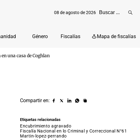
08 de agosto de 2026
Reali
busq
manidad
Género
Fiscalías
Mapa de fiscalías
n en una casa de Coghlan
Compartir en:
Compartir
Compartir
Compartir
Compartir
Copiar
URL
en
en
en
en
facebook
X
Linkedin
Whatsapp
Etiquetas relacionadas
(twitter)
encubrimiento agravado
Fiscalía Nacional en lo Criminal y Correccional N°61
martin-lopez-perrando