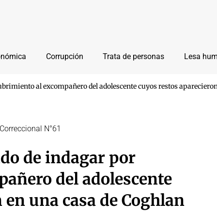
onómica
Corrupción
Trata de personas
Lesa hu
ncubrimiento al excompañero del adolescente cuyos restos apareciero
 Correccional N°61
dido de indagar por
pañero del adolescente
n en una casa de Coghlan