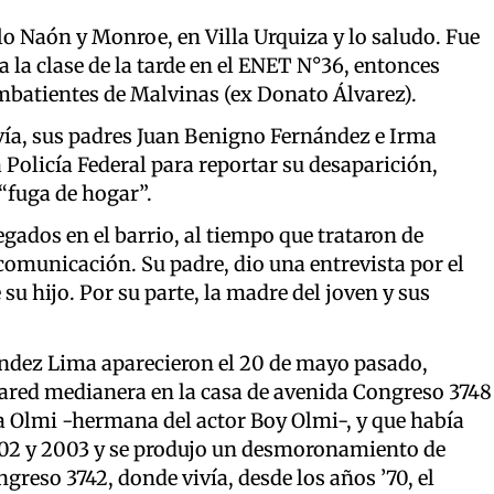
o Naón y Monroe, en Villa Urquiza y lo saludo. Fue
a la clase de la tarde en el ENET N°36, entonces
Combatientes de Malvinas (ex Donato Álvarez).
lvía, sus padres Juan Benigno Fernández e Irma
 Policía Federal para reportar su desaparición,
“fuga de hogar”.
ados en el barrio, al tiempo que trataron de
 comunicación. Su padre, dio una entrevista por el
 su hijo. Por su parte, la madre del joven y sus
nández Lima aparecieron el 20 de mayo pasado,
ared medianera en la casa de avenida Congreso 3748
na Olmi -hermana del actor Boy Olmi-, y que había
2002 y 2003 y se produjo un desmoronamiento de
ongreso 3742, donde vivía, desde los años ’70, el