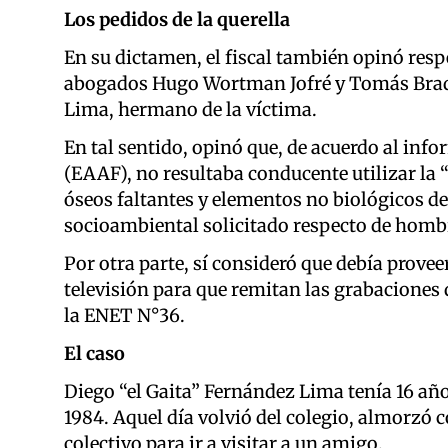
Los pedidos de la querella
En su dictamen, el fiscal también opinó resp
abogados Hugo Wortman Jofré y Tomás Brady 
Lima, hermano de la víctima.
En tal sentido, opinó que, de acuerdo al in
(EAAF), no resultaba conducente utilizar la “
óseos faltantes y elementos no biológicos de 
socioambiental solicitado respecto de homb
Por otra parte, sí consideró que debía proveer
televisión para que remitan las grabacione
la ENET N°36.
El caso
Diego “el Gaita” Fernández Lima tenía 16 año
1984. Aquel día volvió del colegio, almorzó c
colectivo para ir a visitar a un amigo.