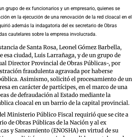
un grupo de ex funcionarios y un empresario, quienes se
ón en la ejecución de una renovación de la red cloacal en el
quirió además la indagatoria del ex secretario de Obras
das cautelares sobre la empresa involucrada.
Instancia de Santa Rosa, Leonel Gómez Barbella,
de esa ciudad, Luis Larrañaga, y de un grupo de
ual Director Provincial de Obras Públicas-, por
istración fraudulenta agravada por haberse
pública. Asimismo, solicitó el procesamiento de un
esa en carácter de partícipes, en el marco de una
ras de defraudación al Estado mediante la
lica cloacal en un barrio de la capital provincial.
l Ministerio Público Fiscal requirió que se cite a
rio de Obras Públicas de la Nación y al ex
icas y Saneamiento (ENOSHA) en virtud de su