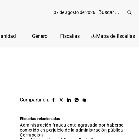
07 de agosto de 2026
Reali
busq
manidad
Género
Fiscalías
Mapa de fiscalías
Compartir en:
Compartir
Compartir
Compartir
Compartir
Copiar
URL
en
en
en
en
facebook
X
Linkedin
Whatsapp
Etiquetas relacionadas
(twitter)
administración fraudulenta agravada por haberse
cometido en perjuicio de la administración pública
corrupcion