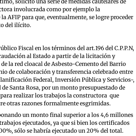
timo, solicitó una serie de medidas cautelares de
ctora involucrada como por ejemplo la
la AFIP para que, eventualmente, se logre proceder
del ilícito.
blico Fiscal en los términos del art.196 del C.P.P.N,
udación al Estado a partir de la licitación y
 de la red cloacal de Asbesto-Cemento del Barrio
enio de colaboración y transferencia celebrado entre
nificación Federal, Inversión Pública y Servicios-,
ad de Santa Rosa, por un monto presupuestado de
para realizar los trabajos la constructora que
ntre otras razones formalmente esgrimidas.
bonando un monto final superior a los 4,6 millones
abajos ejecutados, ya que si bien los certificados
100%, sólo se habría ejecutado un 20% del total.