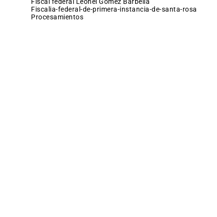
fiscal federal Leonel Gómez Barbella
fiscalia-federal-de-primera-instancia-de-santa-rosa
procesamientos