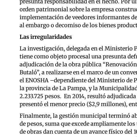
presunta responsabilidad en el hecho. Por úl
orden patrimonial sobre la empresa constru
implementación de veedores informantes de 
al embargo o decomiso de los bienes producto 
Las irregularidades
La investigación, delegada en el Ministerio Pú
tiene como objeto procesal una presunta defra
adjudicación de la obra pública “Renovación
Butaló”, a realizarse en el marco de un conv
el ENOSHA –dependiente del Ministerio de Pla
la provincia de La Pampa, y la Municipalid
2.233.725 pesos. En 2014, resultó adjudicada 
presentó el menor precio ($2,9 millones), e
Finalmente, la gestión municipal terminó a
de pesos, suma que excede ampliamente los tr
de obras dan cuenta de un avance físico del 