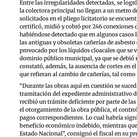
Entre las irregularidades detectadas, se lo
la colectora principal no llegan a un metro de
solicitados en el pliego licitatorio se encue
certificó, midió y cobró por 246 conexiones 
habiéndose detectado que en algunos casos l
las antiguas y obsoletas cañerías de asbest
provocado por los líquidos cloacales que se ve
dominio público municipal, ya que se debió r
constató, además, la ausencia de cortes en el
que refieran al cambio de cañerías, tal como h
“Durante las obras aquí en cuestión se sucedi
tramitación del expediente administrativo 
recibió un trámite deficiente por parte de la
el otorgamiento de la obra pública, el contro
pagos correspondientes. Lo cual habría sign
beneficio económico indebido, mientras que 
Estado Nacional”, consignó el fiscal en su pr