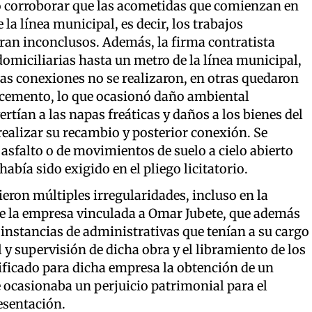
gró corroborar que las acometidas que comienzan en
 la línea municipal, es decir, los trabajos
ntran inconclusos. Además, la firma contratista
domiciliarias hasta un metro de la línea municipal,
as conexiones no se realizaron, en otras quedaron
o cemento, lo que ocasionó daño ambiental
rtían a las napas freáticas y daños a los bienes del
ealizar su recambio y posterior conexión. Se
 asfalto o de movimientos de suelo a cielo abierto
abía sido exigido en el pliego licitatorio.
eron múltiples irregularidades, incluso en la
de la empresa vinculada a Omar Jubete, que además
s instancias de administrativas que tenían a su cargo
l y supervisión de dicha obra y el libramiento de los
ificado para dicha empresa la obtención de un
ocasionaba un perjuicio patrimonial para el
esentación.