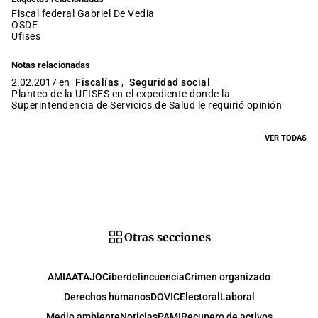
fiscal federal Gabriel De Vedia
OSDE
ufises
Notas relacionadas
2.02.2017 en
Fiscalías
,
Seguridad social
Planteo de la UFISES en el expediente donde la
Superintendencia de Servicios de Salud le requirió opinión
VER TODAS
Otras secciones
AMIA
ATAJO
Ciberdelincuencia
Crimen organizado
Derechos humanos
DOVIC
Electoral
Laboral
Medio ambiente
Noticias
PAMI
Recupero de activos