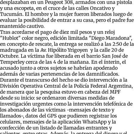
desplazaban en un Peugeot 308, armados con una pistola
y una escopeta, en el cruce de las calles Oncativo y
Tucumán. El hombre y la mujer fueron liberados luego de
evaluar la posibilidad de entrar a su casa, pero el padre fue
mantenido cautivo.
Tras acordarse el pago de diez mil pesos y un reloj
"Hublot" color negro, edición limitada "Diego Maradona",
en concepto de rescate, la entrega se realizó a las 2:50 de la
madrugada en la Av. Hipólito Yrigoyen y la calle 20 de
Octubre. La víctima fue liberada en el barrio San José de
Temperley cerca de las 4 de la mañana. En el ínterin, el
acusado junto a otros sujetos se habrían apoderado
además de varias pertenencias de los damnificados.
Durante el transcurso del hecho se dio intervención a la
División Operativa Central de la Policía Federal Argentina,
de manera que la pesquisa estuvo en cabeza del MPF
desde su inicio: se ordenaron diversas medidas de
investigación urgentes como la intervención telefónica de
los abonados de las víctimas -mensajes de texto y
llamados-, datos del GPS que pudieren registrar los
celulares, mensajes de la aplicación WhatsApp y la
confección de un listado de llamadas entrantes y
salientes, entre otras. Además, la entrega del dinero y el