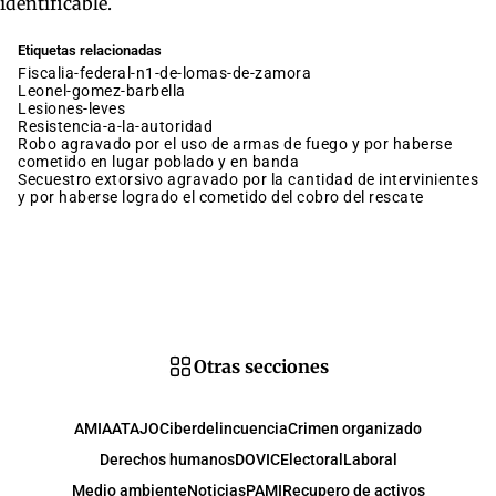
identificable.
Etiquetas relacionadas
fiscalia-federal-n1-de-lomas-de-zamora
leonel-gomez-barbella
lesiones-leves
resistencia-a-la-autoridad
robo agravado por el uso de armas de fuego y por haberse
cometido en lugar poblado y en banda
secuestro extorsivo agravado por la cantidad de intervinientes
y por haberse logrado el cometido del cobro del rescate
Otras secciones
AMIA
ATAJO
Ciberdelincuencia
Crimen organizado
Derechos humanos
DOVIC
Electoral
Laboral
Medio ambiente
Noticias
PAMI
Recupero de activos