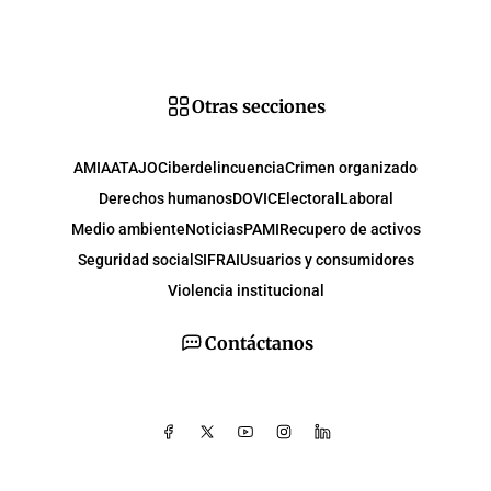
Otras secciones
AMIA
ATAJO
Ciberdelincuencia
Crimen organizado
Derechos humanos
DOVIC
Electoral
Laboral
Medio ambiente
Noticias
PAMI
Recupero de activos
Seguridad social
SIFRAI
Usuarios y consumidores
Violencia institucional
Contáctanos