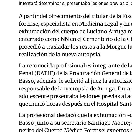
intentará determinar si presentaba lesiones previas al 
A partir del ofrecimiento del titular de la F
forense, especialista en Medicina Legal y en c
exhumación del cuerpo de Luciano Arruga rea
enterrado como NN en el Cementerio de la Chac
procedió a trasladar los restos a la Morgue 
realización de la nueva autopsia.
La reconocida profesional es integrante de l
Penal (DATIF) de la Procuración General de 
Basso, además, le solicitó al juez la autoriza
responsable de la necropsia de Arruga. Durant
adolescente presentaba lesiones previas al a
que murió horas después en el Hospital Sant
La profesional destacó que la exhumación -de
Basso junto a su secretario Santiago Moore; 
perito del Cuerpo Médico Forense; expertos 