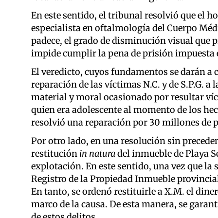
En este sentido, el tribunal resolvió que el
especialista en oftalmología del Cuerpo Médi
padece, el grado de disminución visual que pr
impide cumplir la pena de prisión impuesta e
El veredicto, cuyos fundamentos se darán a c
reparación de las víctimas N.C. y de S.P.G. a
material y moral ocasionado por resultar víc
quien era adolescente al momento de los hec
resolvió una reparación por 30 millones de 
Por otro lado, en una resolución sin preceden
restitución
in natura
del inmueble de Playa Se
explotación. En este sentido, una vez que la 
Registro de la Propiedad Inmueble provincial 
En tanto, se ordenó restituirle a X.M. el dine
marco de la causa. De esta manera, se garant
de estos delitos.