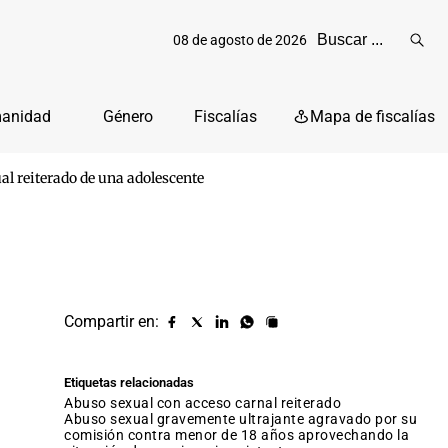
08 de agosto de 2026
Reali
busq
manidad
Género
Fiscalías
Mapa de fiscalías
al reiterado de una adolescente
Compartir en:
Compartir
Compartir
Compartir
Compartir
Copiar
URL
en
en
en
en
facebook
X
Linkedin
Whatsapp
Etiquetas relacionadas
(twitter)
abuso sexual con acceso carnal reiterado
abuso sexual gravemente ultrajante agravado por su
comisión contra menor de 18 años aprovechando la