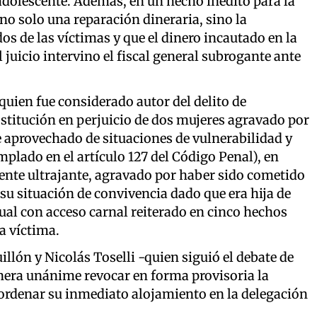
 adolescente. Además, en un hecho inédito para la
o no solo una reparación dineraria, sino la
os de las víctimas y que el dinero incautado en la
l juicio intervino el fiscal general subrogante ante
quien fue considerado autor del delito de
ostitución en perjuicio de dos mujeres agravado por
e aprovechado de situaciones de vulnerabilidad y
lado en el artículo 127 del Código Penal), en
ente ultrajante, agravado por haber sido cometido
u situación de convivencia dado que era hija de
xual con acceso carnal reiterado en cinco hechos
ra víctima.
lón y Nicolás Toselli -quien siguió el debate de
era unánime revocar en forma provisoria la
 ordenar su inmediato alojamiento en la delegación