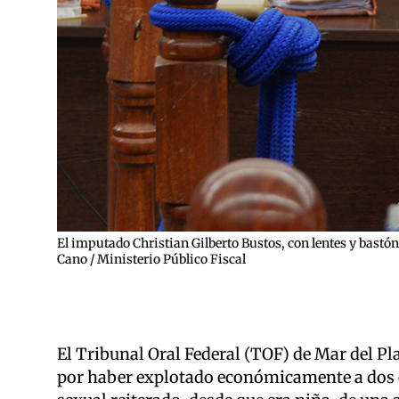
El imputado Christian Gilberto Bustos, con lentes y bastón,
Cano / Ministerio Público Fiscal
El Tribunal Oral Federal (TOF) de Mar del P
por haber explotado económicamente a dos ex