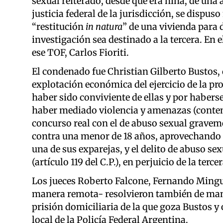
sexual reiterado, desde que era niña, de una
justicia federal de la jurisdicción, se dispus
“restitución
in natura
” de una vivienda para d
investigación sea destinado a la tercera. En e
ese TOF, Carlos Fioriti.
El condenado fue Christian Gilberto Bustos, 
explotación económica del ejercicio de la pr
haber sido conviviente de ellas y por habers
haber mediado violencia y amenazas (contemp
concurso real con el de abuso sexual gravem
contra una menor de 18 años, aprovechando s
una de sus exparejas, y el delito de abuso se
(artículo 119 del C.P.), en perjuicio de la terce
Los jueces Roberto Falcone, Fernando Minguil
manera remota- resolvieron también de man
prisión domiciliaria de la que goza Bustos y
local de la Policía Federal Argentina.