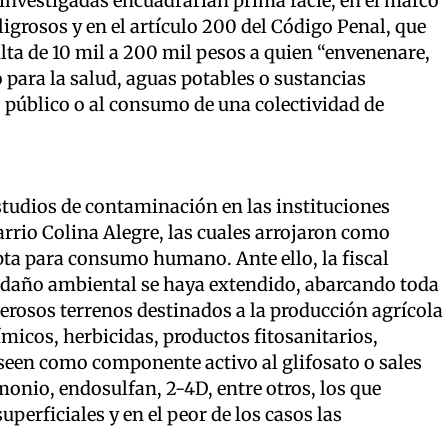
 investigadas encuadrarían prima facie, en el marco
eligrosos y en el artículo 200 del Código Penal, que
ulta de 10 mil a 200 mil pesos a quien “envenenare,
 para la salud, aguas potables o sustancias
 público o al consumo de una colectividad de
estudios de contaminación en las instituciones
arrio Colina Alegre, las cuales arrojaron como
apta para consumo humano. Ante ello, la fiscal
l daño ambiental se haya extendido, abarcando toda
merosos terrenos destinados a la producción agrícola
uímicos, herbicidas, productos fitosanitarios,
seen como componente activo al glifosato o sales
nio, endosulfan, 2-4D, entre otros, los que
erficiales y en el peor de los casos las