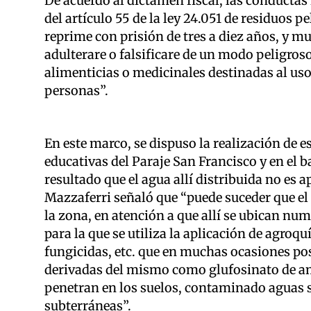
De acuerdo al dictamen fiscal, las conductas
del artículo 55 de la ley 24.051 de residuos p
reprime con prisión de tres a diez años, y m
adulterare o falsificare de un modo peligroso
alimenticias o medicinales destinadas al uso
personas”.
En este marco, se dispuso la realización de 
educativas del Paraje San Francisco y en el b
resultado que el agua allí distribuida no es 
Mazzaferri señaló que “puede suceder que e
la zona, en atención a que allí se ubican nu
para la que se utiliza la aplicación de agroq
fungicidas, etc. que en muchas ocasiones po
derivadas del mismo como glufosinato de amo
penetran en los suelos, contaminado aguas sup
subterráneas”.