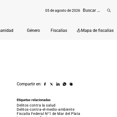
05 de agosto de 2026
Reali
busq
manidad
Género
Fiscalías
Mapa de fiscalías
Compartir en:
Compartir
Compartir
Compartir
Compartir
Copiar
URL
en
en
en
en
facebook
X
Linkedin
Whatsapp
Etiquetas relacionadas
(twitter)
delitos contra la salud
delitos-contra-el-medio-ambiente
Fiscalía Federal N°1 de Mar del Plata