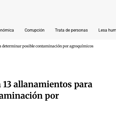
onómica
Corrupción
Trata de personas
Lesa hu
ara determinar posible contaminación por agroquímicos
n 13 allanamientos para
taminación por