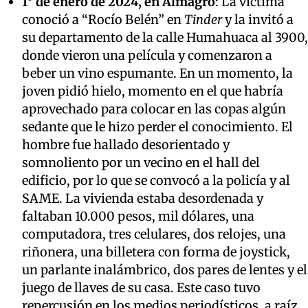
1° de enero de 2024, en Almagro
: La víctima
conoció a “Rocío Belén” en
Tinder
y la invitó a
su departamento de la calle Humahuaca al 3900,
donde vieron una película y comenzaron a
beber un vino espumante. En un momento, la
joven pidió hielo, momento en el que habría
aprovechado para colocar en las copas algún
sedante que le hizo perder el conocimiento. El
hombre fue hallado desorientado y
somnoliento por un vecino en el hall del
edificio, por lo que se convocó a la policía y al
SAME. La vivienda estaba desordenada y
faltaban 10.000 pesos, mil dólares, una
computadora, tres celulares, dos relojes, una
riñonera, una billetera con forma de joystick,
un parlante inalámbrico, dos pares de lentes y el
juego de llaves de su casa. Este caso tuvo
repercusión en los medios periodísticos, a raíz