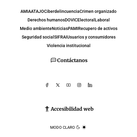
AMIA
ATAJO
Ciberdelincuencia
Crimen organizado
Derechos humanos
DOVIC
Electoral
Laboral
Medio ambiente
Noticias
PAMI
Recupero de activos
Seguridad social
SIFRAI
Usuarios y consumidores
Violencia institucional
Contáctanos
Accesibilidad web
MODO CLARO