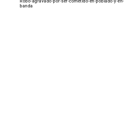
robo-agravado-por-ser-cometido-en-poblado-y-en-
banda