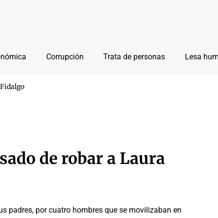
onómica
Corrupción
Trata de personas
Lesa hu
 Fidalgo
usado de robar a Laura
sus padres, por cuatro hombres que se movilizaban en