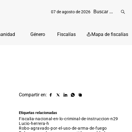
07 de agosto de 2026
Reali
busq
manidad
Género
Fiscalías
Mapa de fiscalías
Compartir en:
Compartir
Compartir
Compartir
Compartir
Copiar
URL
en
en
en
en
facebook
X
Linkedin
Whatsapp
Etiquetas relacionadas
(twitter)
fiscalia-nacional-en-lo-criminal-de-instruccion-n29
lucio-herrera-h
robo-agravado-por-el-uso-de-arma-de-fuego