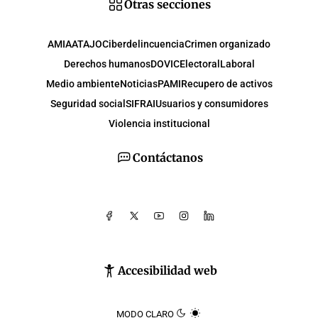
Otras secciones
AMIA
ATAJO
Ciberdelincuencia
Crimen organizado
Derechos humanos
DOVIC
Electoral
Laboral
Medio ambiente
Noticias
PAMI
Recupero de activos
Seguridad social
SIFRAI
Usuarios y consumidores
Violencia institucional
Contáctanos
Accesibilidad web
MODO CLARO