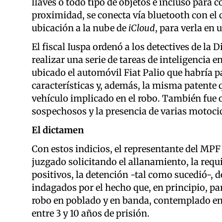
llaves o todo tipo de objetos e incluso para c
proximidad, se conecta vía bluetooth con el c
ubicación a la nube de
iCloud
, para verla en
El fiscal Iuspa ordenó a los detectives de la 
realizar una serie de tareas de inteligencia e
ubicado el automóvil Fiat Palio que habría pa
características y, además, la misma patente q
vehículo implicado en el robo. También fue o
sospechosos y la presencia de varias motocic
El dictamen
Con estos indicios, el representante del MPF
juzgado solicitando el allanamiento, la requi
positivos, la detención -tal como sucedió-, d
indagados por el hecho que, en principio, p
robo en poblado y en banda, contemplado en el
entre 3 y 10 años de prisión.