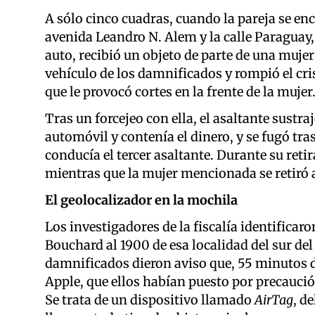
A sólo cinco cuadras, cuando la pareja se enc
avenida Leandro N. Alem y la calle Paraguay,
auto, recibió un objeto de parte de una mujer 
vehículo de los damnificados y rompió el cris
que le provocó cortes en la frente de la mujer
Tras un forcejeo con ella, el asaltante sustra
automóvil y contenía el dinero, y se fugó tra
conducía el tercer asaltante. Durante su retir
mientras que la mujer mencionada se retiró a 
El geolocalizador en la mochila
Los investigadores de la fiscalía identificaro
Bouchard al 1900 de esa localidad del sur de
damnificados dieron aviso que, 55 minutos d
Apple, que ellos habían puesto por precaució
Se trata de un dispositivo llamado
AirTag
, d