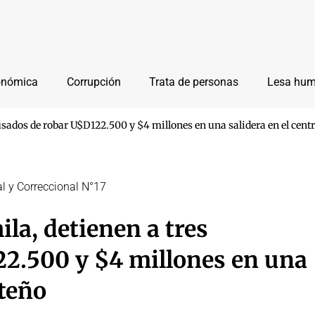
onómica
Corrupción
Trata de personas
Lesa hu
usados de robar U$D122.500 y $4 millones en una salidera en el cent
al y Correccional N°17
la, detienen a tres
22.500 y $4 millones en una
rteño