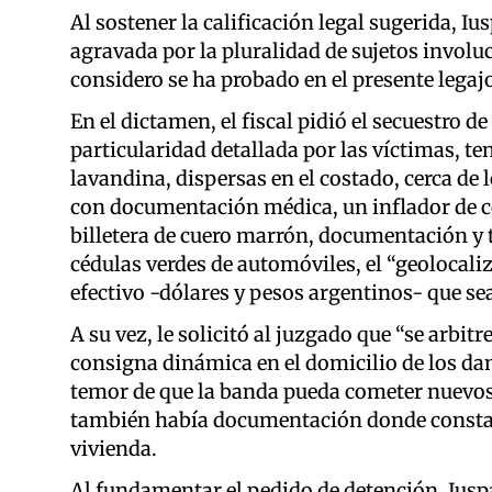
Al sostener la calificación legal sugerida, I
agravada por la pluralidad de sujetos involu
considero se ha probado en el presente legajo
En el dictamen, el fiscal pidió el secuestro 
particularidad detallada por las víctimas, 
lavandina, dispersas en el costado, cerca de l
con documentación médica, un inflador de co
billetera de cuero marrón, documentación y 
cédulas verdes de automóviles, el “geolocaliz
efectivo -dólares y pesos argentinos- que se
A su vez, le solicitó al juzgado que “se arbi
consigna dinámica en el domicilio de los da
temor de que la banda pueda cometer nuevos 
también había documentación donde constan 
vivienda.
Al fundamentar el pedido de detención, Iuspa