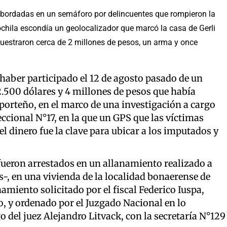
abordadas en un semáforo por delincuentes que rompieron la
mochila escondía un geolocalizador que marcó la casa de Gerli
cuestraron cerca de 2 millones de pesos, un arma y once
aber participado el 12 de agosto pasado de un
22.500 dólares y 4 millones de pesos que había
 porteño, en el marco de una investigación a cargo
eccional N°17, en la que un GPS que las víctimas
l dinero fue la clave para ubicar a los imputados y
 fueron arrestados en un allanamiento realizado a
es-, en una vivienda de la localidad bonaerense de
namiento solicitado por el fiscal Federico Iuspa,
so, y ordenado por el Juzgado Nacional en lo
o del juez Alejandro Litvack, con la secretaría N°129