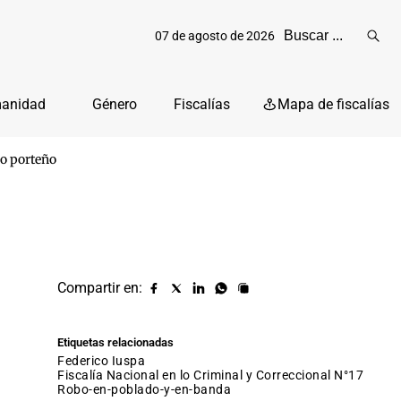
07 de agosto de 2026
Reali
busq
manidad
Género
Fiscalías
Mapa de fiscalías
ro porteño
Compartir en:
Compartir
Compartir
Compartir
Compartir
Copiar
URL
en
en
en
en
facebook
X
Linkedin
Whatsapp
Etiquetas relacionadas
(twitter)
Federico Iuspa
Fiscalía Nacional en lo Criminal y Correccional N°17
robo-en-poblado-y-en-banda