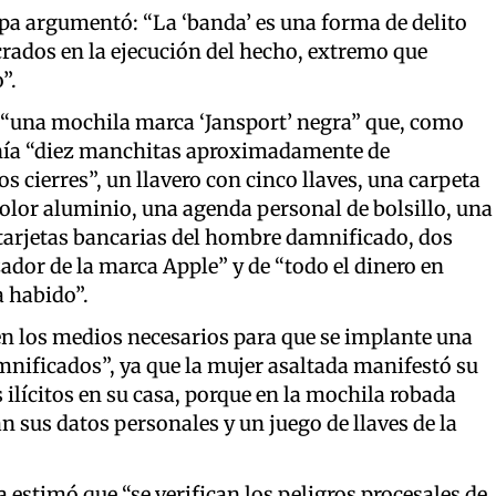
uspa argumentó: “La ‘banda’ es una forma de delito
crados en la ejecución del hecho, extremo que
”.
de “una mochila marca ‘Jansport’ negra” que, como
tenía “diez manchitas aproximadamente de
os cierres”, un llavero con cinco llaves, una carpeta
lor aluminio, una agenda personal de bolsillo, una
tarjetas bancarias del hombre damnificado, dos
ador de la marca Apple” y de “todo el dinero en
a habido”.
tren los medios necesarios para que se implante una
mnificados”, ya que la mujer asaltada manifestó su
ilícitos en su casa, porque en la mochila robada
sus datos personales y un juego de llaves de la
 estimó que “se verifican los peligros procesales de