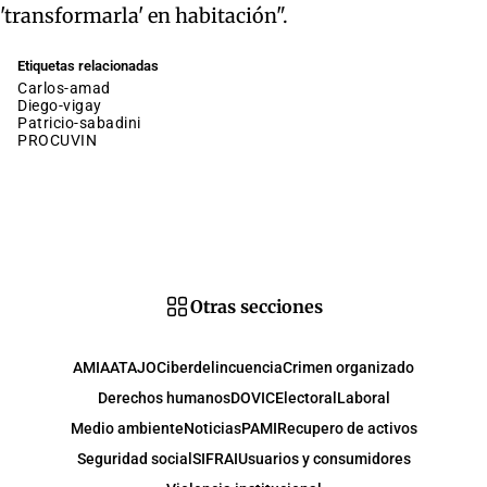
'transformarla' en habitación".
Etiquetas relacionadas
carlos-amad
diego-vigay
patricio-sabadini
PROCUVIN
Otras secciones
AMIA
ATAJO
Ciberdelincuencia
Crimen organizado
Derechos humanos
DOVIC
Electoral
Laboral
Medio ambiente
Noticias
PAMI
Recupero de activos
Seguridad social
SIFRAI
Usuarios y consumidores