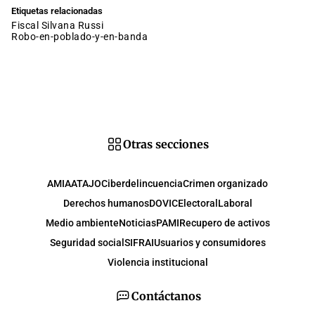
Etiquetas relacionadas
fiscal Silvana Russi
robo-en-poblado-y-en-banda
Otras secciones
AMIA
ATAJO
Ciberdelincuencia
Crimen organizado
Derechos humanos
DOVIC
Electoral
Laboral
Medio ambiente
Noticias
PAMI
Recupero de activos
Seguridad social
SIFRAI
Usuarios y consumidores
Violencia institucional
Contáctanos