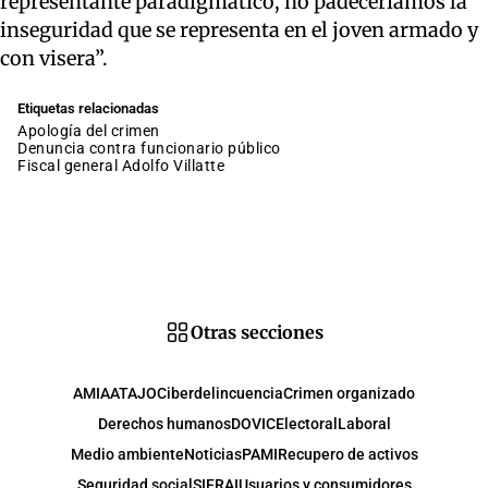
representante paradigmático, no padeceríamos la
inseguridad que se representa en el joven armado y
con visera”.
Etiquetas relacionadas
apología del crimen
denuncia contra funcionario público
fiscal general Adolfo Villatte
Otras secciones
AMIA
ATAJO
Ciberdelincuencia
Crimen organizado
Derechos humanos
DOVIC
Electoral
Laboral
Medio ambiente
Noticias
PAMI
Recupero de activos
Seguridad social
SIFRAI
Usuarios y consumidores