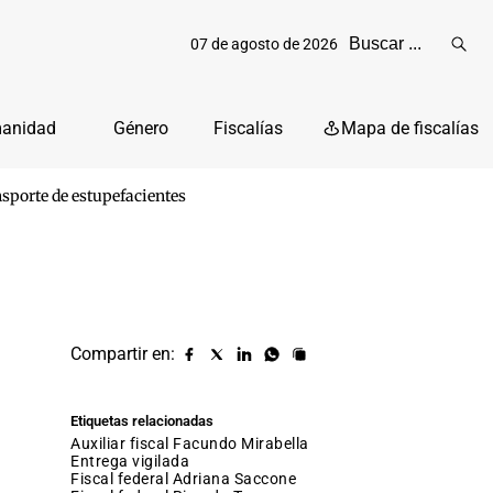
07 de agosto de 2026
Reali
busq
manidad
Género
Fiscalías
Mapa de fiscalías
nsporte de estupefacientes
Compartir en:
Compartir
Compartir
Compartir
Compartir
Copiar
URL
en
en
en
en
facebook
X
Linkedin
Whatsapp
Etiquetas relacionadas
(twitter)
auxiliar fiscal Facundo Mirabella
Entrega vigilada
fiscal federal Adriana Saccone