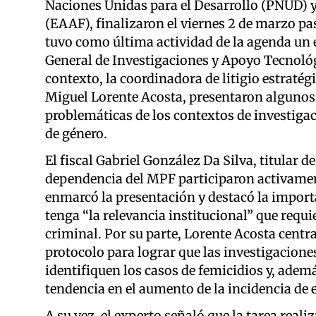
Naciones Unidas para el Desarrollo (PNUD) 
(EAAF), finalizaron el viernes 2 de marzo pa
tuvo como última actividad de la agenda un e
General de Investigaciones y Apoyo Tecnológ
contexto, la coordinadora de litigio estraté
Miguel Lorente Acosta, presentaron algunos 
problemáticas de los contextos de investigac
de género.
El fiscal Gabriel González Da Silva, titular de
dependencia del MPF participaron activamen
enmarcó la presentación y destacó la importa
tenga “la relevancia institucional” que requi
criminal. Por su parte, Lorente Acosta centra
protocolo para lograr que las investigacione
identifiquen los casos de femicidios y, adem
tendencia en el aumento de la incidencia de
A su vez, el experto señaló que la tarea rea