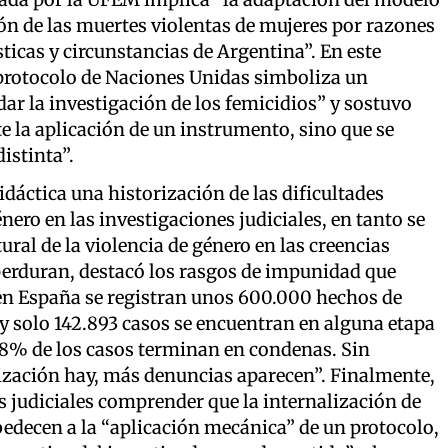
ón de las muertes violentas de mujeres por razones
ticas y circunstancias de Argentina”. En este
protocolo de Naciones Unidas simboliza un
ar la investigación de los femicidios” y sostuvo
 la aplicación de un instrumento, sino que se
istinta”.
áctica una historización de las dificultades
énero en las investigaciones judiciales, en tanto se
al de la violencia de género en las creencias
e perduran, destacó los rasgos de impunidad que
en España se registran unos 600.000 hechos de
y solo 142.893 casos se encuentran en alguna etapa
1.8% de los casos terminan en condenas. Sin
zación hay, más denuncias aparecen”. Finalmente,
es judiciales comprender que la internalización de
bedecen a la “aplicación mecánica” de un protocolo,