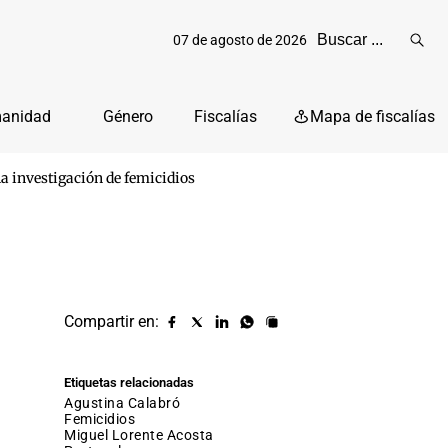
07 de agosto de 2026
Reali
busq
manidad
Género
Fiscalías
Mapa de fiscalías
la investigación de femicidios
Compartir en:
Compartir
Compartir
Compartir
Compartir
Copiar
URL
en
en
en
en
facebook
X
Linkedin
Whatsapp
Etiquetas relacionadas
(twitter)
Agustina Calabró
femicidios
Miguel Lorente Acosta