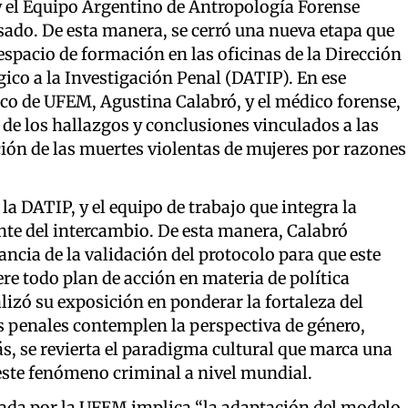
y el Equipo Argentino de Antropología Forense
sado. De esta manera, se cerró una nueva etapa que
spacio de formación en las oficinas de la Dirección
ico a la Investigación Penal (DATIP). En ese
gico de UFEM, Agustina Calabró, y el médico forense,
de los hallazgos y conclusiones vinculados a las
ión de las muertes violentas de mujeres por razones
 la DATIP, y el equipo de trabajo que integra la
te del intercambio. De esta manera, Calabró
ncia de la validación del protocolo para que este
ere todo plan de acción en materia de política
lizó su exposición en ponderar la fortaleza del
s penales contemplen la perspectiva de género,
ás, se revierta el paradigma cultural que marca una
 este fenómeno criminal a nivel mundial.
lizada por la UFEM implica “la adaptación del modelo