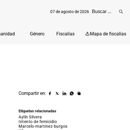
07 de agosto de 2026
Reali
busq
manidad
Género
Fiscalías
Mapa de fiscalías
Compartir en:
Compartir
Compartir
Compartir
Compartir
Copiar
URL
en
en
en
en
facebook
X
Linkedin
Whatsapp
Etiquetas relacionadas
(twitter)
Aylín Silvera
intento de femicidio
marcelo-martinez-burgos