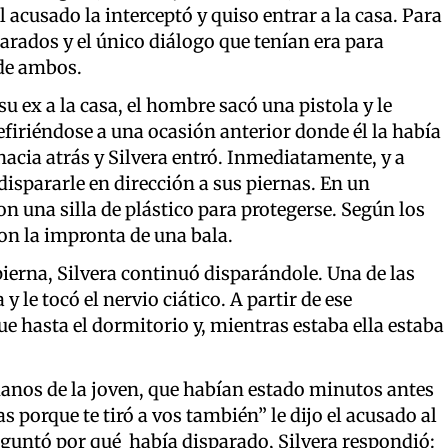
 acusado la interceptó y quiso entrar a la casa. Para
parados y el único diálogo que tenían era para
 de ambos.
u ex a la casa, el hombre sacó una pistola y le
 refiriéndose a una ocasión anterior donde él la había
hacia atrás y Silvera entró. Inmediatamente, y a
ispararle en dirección a sus piernas. En un
n una silla de plástico para protegerse. Según los
con la impronta de una bala.
 pierna, Silvera continuó disparándole. Una de las
 y le tocó el nervio ciático. A partir de ese
e hasta el dormitorio y, mientras estaba ella estaba
anos de la joven, que habían estado minutos antes
as porque te tiró a vos también” le dijo el acusado al
guntó por qué había disparado, Silvera respondió: