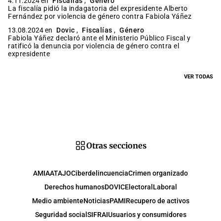
4.11.2024 en
Fiscalías
,
Género
La fiscalía pidió la indagatoria del expresidente Alberto
Fernández por violencia de género contra Fabiola Yáñez
13.08.2024 en
Dovic
,
Fiscalías
,
Género
Fabiola Yáñez declaró ante el Ministerio Público Fiscal y
ratificó la denuncia por violencia de género contra el
expresidente
VER TODAS
Otras secciones
AMIA
ATAJO
Ciberdelincuencia
Crimen organizado
Derechos humanos
DOVIC
Electoral
Laboral
Medio ambiente
Noticias
PAMI
Recupero de activos
Seguridad social
SIFRAI
Usuarios y consumidores