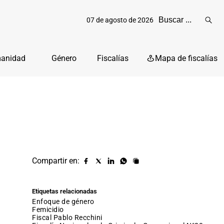
07 de agosto de 2026
Reali
busq
manidad
Género
Fiscalías
Mapa de fiscalías
Compartir en:
Compartir
Compartir
Compartir
Compartir
Copiar
URL
en
en
en
en
facebook
X
Linkedin
Whatsapp
Etiquetas relacionadas
(twitter)
enfoque de género
femicidio
fiscal Pablo Recchini