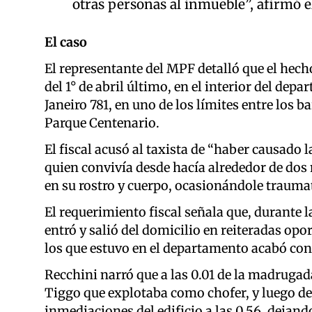
otras personas al inmueble”, afirmó el
El caso
El representante del MPF detalló que el hecho 
del 1° de abril último, en el interior del depa
Janeiro 781, en uno de los límites entre los b
Parque Centenario.
El fiscal acusó al taxista de “haber causado
quien convivía desde hacía alrededor de dos 
en su rostro y cuerpo, ocasionándole traumat
El requerimiento fiscal señala que, durante l
entró y salió del domicilio en reiteradas opo
los que estuvo en el departamento acabó con
Recchini narró que a las 0.01 de la madrugad
Tiggo que explotaba como chofer, y luego de 
inmediaciones del edificio a las 0.56, deja