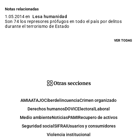
Notas relacionadas
1.05.2014 en
Lesa humanidad
Son 74 los represores prófugos en todo el país por delitos
durante el terrorismo de Estado
VER TODAS
Otras secciones
AMIA
ATAJO
Ciberdelincuencia
Crimen organizado
Derechos humanos
DOVIC
Electoral
Laboral
Medio ambiente
Noticias
PAMI
Recupero de activos
Seguridad social
SIFRAI
Usuarios y consumidores
Violencia institucional