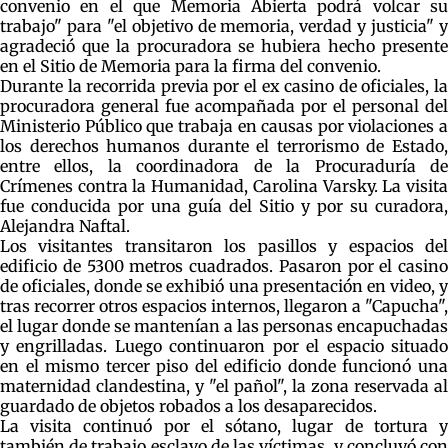
convenio en el que Memoria Abierta podrá volcar su
trabajo" para "el objetivo de memoria, verdad y justicia" y
agradeció que la procuradora se hubiera hecho presente
en el Sitio de Memoria para la firma del convenio.
Durante la recorrida previa por el ex casino de oficiales, la
procuradora general fue acompañada por el personal del
Ministerio Público que trabaja en causas por violaciones a
los derechos humanos durante el terrorismo de Estado,
entre ellos, la coordinadora de la Procuraduría de
Crímenes contra la Humanidad, Carolina Varsky. La visita
fue conducida por una guía del Sitio y por su curadora,
Alejandra Naftal.
Los visitantes transitaron los pasillos y espacios del
edificio de 5300 metros cuadrados. Pasaron por el casino
de oficiales, donde se exhibió una presentación en video, y
tras recorrer otros espacios internos, llegaron a "Capucha",
el lugar donde se mantenían a las personas encapuchadas
y engrilladas. Luego continuaron por el espacio situado
en el mismo tercer piso del edificio donde funcionó una
maternidad clandestina, y "el pañol", la zona reservada al
guardado de objetos robados a los desaparecidos.
La visita continuó por el sótano, lugar de tortura y
también de trabajo esclavo de las víctimas, y concluyó con