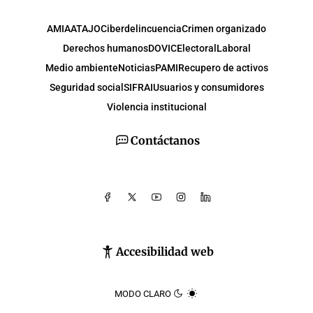
AMIA
ATAJO
Ciberdelincuencia
Crimen organizado
Derechos humanos
DOVIC
Electoral
Laboral
Medio ambiente
Noticias
PAMI
Recupero de activos
Seguridad social
SIFRAI
Usuarios y consumidores
Violencia institucional
Contáctanos
Accesibilidad web
MODO CLARO