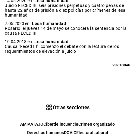
14.05.2020 en
Lesa humanidad
Juicio FECED III: seis prisiones perpetuas y cuatro penas de
hasta 22 años de prisión a diez policías por crímenes de lesa
humanidad
7.05.2020 en
Lesa humanidad
Rosario: el jueves 14 de mayo se conocerá la sentencia por la
causa FECED III
10.04.2018 en
Lesa humanidad
Causa "Feced III": comenzó el debate con la lectura de los
requerimientos de elevación a juicio
VER TODAS
Otras secciones
AMIA
ATAJO
Ciberdelincuencia
Crimen organizado
Derechos humanos
DOVIC
Electoral
Laboral