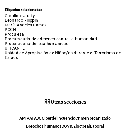
Etiquetas relacionadas
carolina-varsky
Leonardo Filippini
María Ángeles Ramos
PCCH
proculesa
procuraduria-de-crimenes-contra-la-humanidad
procuraduria-de-lesa-humanidad
UFICANTE
Unidad de Apropiación de Niños/as durante el Terrorismo de
Estado
Otras secciones
AMIA
ATAJO
Ciberdelincuencia
Crimen organizado
Derechos humanos
DOVIC
Electoral
Laboral