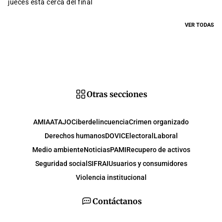
jueces está cerca del final
VER TODAS
Otras secciones
AMIA
ATAJO
Ciberdelincuencia
Crimen organizado
Derechos humanos
DOVIC
Electoral
Laboral
Medio ambiente
Noticias
PAMI
Recupero de activos
Seguridad social
SIFRAI
Usuarios y consumidores
Violencia institucional
Contáctanos