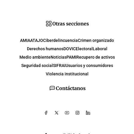
Otras secciones
AMIA
ATAJO
Ciberdelincuencia
Crimen organizado
Derechos humanos
DOVIC
Electoral
Laboral
Medio ambiente
Noticias
PAMI
Recupero de activos
Seguridad social
SIFRAI
Usuarios y consumidores
Violencia institucional
Contáctanos