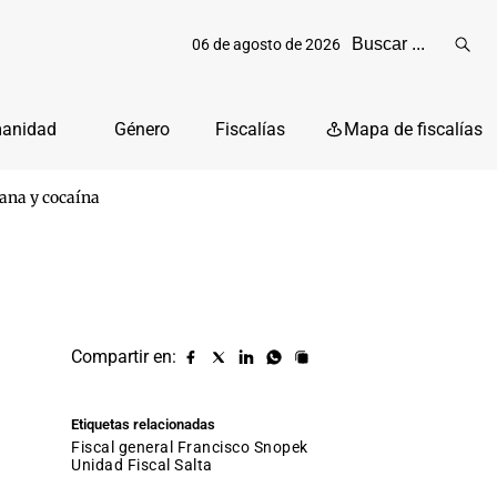
06 de agosto de 2026
Reali
busq
manidad
Género
Fiscalías
Mapa de fiscalías
uana y cocaína
Compartir en:
Compartir
Compartir
Compartir
Compartir
Copiar
URL
en
en
en
en
facebook
X
Linkedin
Whatsapp
Etiquetas relacionadas
(twitter)
fiscal general Francisco Snopek
Unidad Fiscal Salta